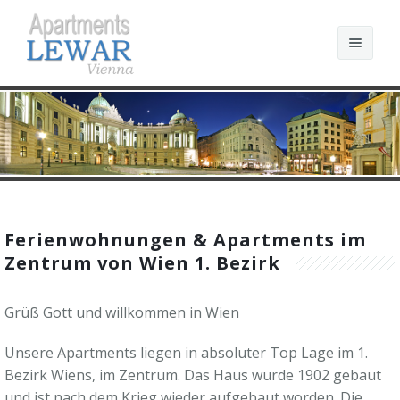
Suche
Startseite
Apartments Übersicht
Ferienwohnungen & Apartments im
Wien Links
St.Stephen I
Zentrum von Wien 1. Bezirk
Reservierung
St.Stephen II
Grüß Gott und willkommen in Wien
Unsere Apartments liegen in absoluter Top Lage im 1.
Bezirk Wiens, im Zentrum. Das Haus wurde 1902 gebaut
und ist nach dem Krieg wieder aufgebaut worden. Die